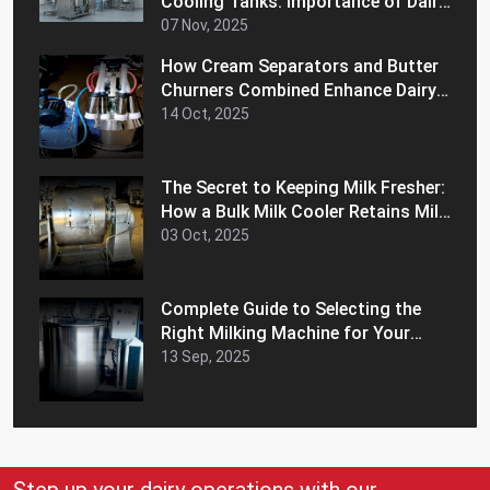
Cooling Tanks: Importance of Dairy
Equipment for Your Business
07 Nov, 2025
How Cream Separators and Butter
Churners Combined Enhance Dairy
Efficiency
14 Oct, 2025
The Secret to Keeping Milk Fresher:
How a Bulk Milk Cooler Retains Milk
Freshness and Extends Shelf Life
03 Oct, 2025
Complete Guide to Selecting the
Right Milking Machine for Your
Dairy Farm
13 Sep, 2025
Step up your dairy operations with our