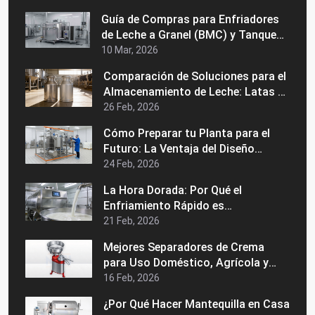
Guía de Compras para Enfriadores
de Leche a Granel (BMC) y Tanques
de Enfriamiento de Leche Precios,
10 Mar, 2026
Usos y Cómo Elegir al Fabricante
Comparación de Soluciones para el
Adecuado
Almacenamiento de Leche: Latas de
Acero Inoxidable vs. Latas de
26 Feb, 2026
Aluminio
Cómo Preparar tu Planta para el
Futuro: La Ventaja del Diseño
Modular en una Máquina Industrial
24 Feb, 2026
de Pasteurización
La Hora Dorada: Por Qué el
Enfriamiento Rápido es
Fundamental para la Calidad de la
21 Feb, 2026
Leche Grado A
Mejores Separadores de Crema
para Uso Doméstico, Agrícola y
Comercial
16 Feb, 2026
¿Por Qué Hacer Mantequilla en Casa