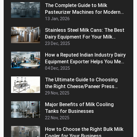
The Complete Guide to Milk
Pasteurizer Machines for Modern
Dairy Processing
13 Jan, 2026
Stainless Steel Milk Cans: The Best
Dairy Equipment For Your Milk
Handling Operations
23 Dec, 2025
How a Reputed Indian Industry Dairy
Equipment Exporter Helps You Meet
International Quality Standards
04 Dec, 2025
The Ultimate Guide to Choosing
the Right Cheese/Paneer Press
Machine for Home
29 Nov, 2025
Major Benefits of Milk Cooling
Tanks for Businesses
22 Nov, 2025
How to Choose the Right Bulk Milk
Cooler for Your Business