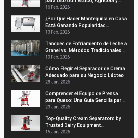
para Uso Doméstico, Agrícola y
Comercial
16 Feb, 2026
¿Por Qué Hacer Mantequilla en Casa
Está Ganando Popularidad
Nuevamente?
13 Feb, 2026
Tanques de Enfriamiento de Leche a
Granel vs. Métodos Tradicionales
de Almacenamiento: ¿Cuál es
10 Feb, 2026
Mejor?
Cómo Elegir el Separador de Crema
Adecuado para su Negocio Lácteo
28 Jan, 2026
Comprender el Equipo de Prensa
para Queso: Una Guía Sencilla para
Principiantes
23 Jan, 2026
Top-Quality Cream Separators by
Trusted Dairy Equipment
Manufacturers in India
15 Jan, 2026