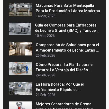
Máquinas Para Batir Mantequilla
Para la Producción Láctea Moderna
14 Mar, 2026
Guía de Compras para Enfriadores
de Leche a Granel (BMC) y Tanques
de Enfriamiento de Leche Precios,
10 Mar, 2026
Usos y Cómo Elegir al Fabricante
Comparación de Soluciones para el
Adecuado
Almacenamiento de Leche: Latas de
Acero Inoxidable vs. Latas de
26 Feb, 2026
Aluminio
Cómo Preparar tu Planta para el
Futuro: La Ventaja del Diseño
Modular en una Máquina Industrial
24 Feb, 2026
de Pasteurización
La Hora Dorada: Por Qué el
Enfriamiento Rápido es
Fundamental para la Calidad de la
21 Feb, 2026
Leche Grado A
Mejores Separadores de Crema