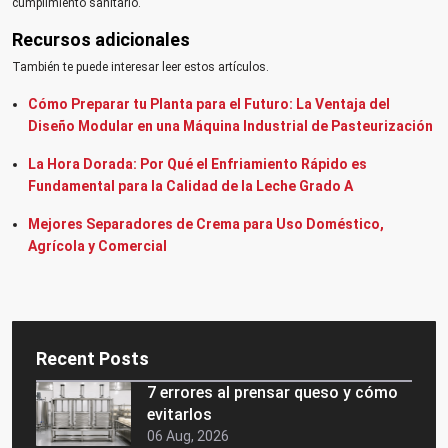
cumplimiento sanitario.
Recursos adicionales
También te puede interesar leer estos artículos.
Cómo Preparar tu Planta para el Futuro: La Ventaja del
Diseño Modular en una Máquina Industrial de Pasteurización
La Hora Dorada: Por Qué el Enfriamiento Rápido es
Fundamental para la Calidad de la Leche Grado A
Mejores Separadores de Crema para Uso Doméstico,
Agrícola y Comercial
Recent Posts
7 errores al prensar queso y cómo
evitarlos
06 Aug, 2026