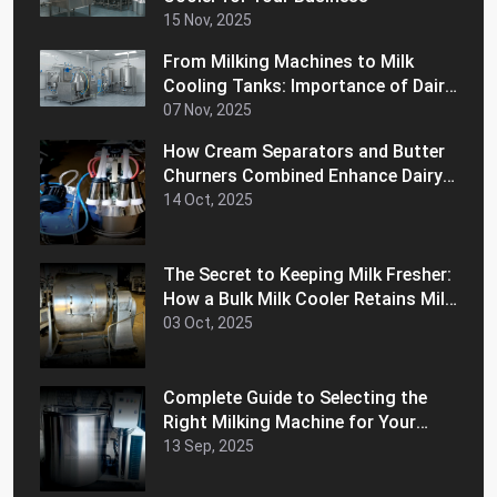
15 Nov, 2025
From Milking Machines to Milk
Cooling Tanks: Importance of Dairy
Equipment for Your Business
07 Nov, 2025
How Cream Separators and Butter
Churners Combined Enhance Dairy
Efficiency
14 Oct, 2025
The Secret to Keeping Milk Fresher:
How a Bulk Milk Cooler Retains Milk
Freshness and Extends Shelf Life
03 Oct, 2025
Complete Guide to Selecting the
Right Milking Machine for Your
Dairy Farm
13 Sep, 2025