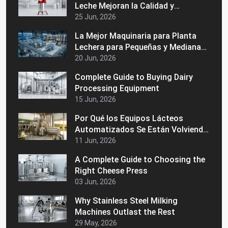
Leche Mejoran la Calidad y
Consistencia de la Leche
25 Jun, 2026
La Mejor Maquinaria para Planta
Lechera para Pequeñas y Medianas
Empresas Lácteas
20 Jun, 2026
Complete Guide to Buying Dairy
Processing Equipment
15 Jun, 2026
Por Qué los Equipos Lácteos
Automatizados Se Están Volviendo
Populares en los Mercados
11 Jun, 2026
Latinoamericanos
A Complete Guide to Choosing the
Right Cheese Press
03 Jun, 2026
Why Stainless Steel Milking
Machines Outlast the Rest
29 May, 2026