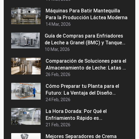
Máquinas Para Batir Mantequilla
Para la Producción Láctea Moderna
14 Mar, 2026
Guía de Compras para Enfriadores
de Leche a Granel (BMC) y Tanques
de Enfriamiento de Leche Precios,
10 Mar, 2026
Usos y Cómo Elegir al Fabricante
Comparación de Soluciones para el
Adecuado
Almacenamiento de Leche: Latas de
Acero Inoxidable vs. Latas de
26 Feb, 2026
Aluminio
Cómo Preparar tu Planta para el
Futuro: La Ventaja del Diseño
Modular en una Máquina Industrial
24 Feb, 2026
de Pasteurización
La Hora Dorada: Por Qué el
Enfriamiento Rápido es
Fundamental para la Calidad de la
21 Feb, 2026
Leche Grado A
Mejores Separadores de Crema