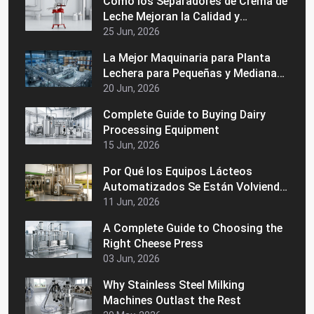
Cómo los Separadores de Crema de
Leche Mejoran la Calidad y
Consistencia de la Leche
25 Jun, 2026
La Mejor Maquinaria para Planta
Lechera para Pequeñas y Medianas
Empresas Lácteas
20 Jun, 2026
Complete Guide to Buying Dairy
Processing Equipment
15 Jun, 2026
Por Qué los Equipos Lácteos
Automatizados Se Están Volviendo
Populares en los Mercados
11 Jun, 2026
Latinoamericanos
A Complete Guide to Choosing the
Right Cheese Press
03 Jun, 2026
Why Stainless Steel Milking
Machines Outlast the Rest