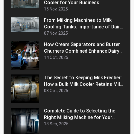
Cooler for Your Business
15 Nov, 2025
From Milking Machines to Milk
Cooling Tanks: Importance of Dairy
Equipment for Your Business
07 Nov, 2025
How Cream Separators and Butter
Churners Combined Enhance Dairy
Efficiency
14 Oct, 2025
The Secret to Keeping Milk Fresher:
How a Bulk Milk Cooler Retains Milk
Freshness and Extends Shelf Life
03 Oct, 2025
Complete Guide to Selecting the
Right Milking Machine for Your
Dairy Farm
13 Sep, 2025