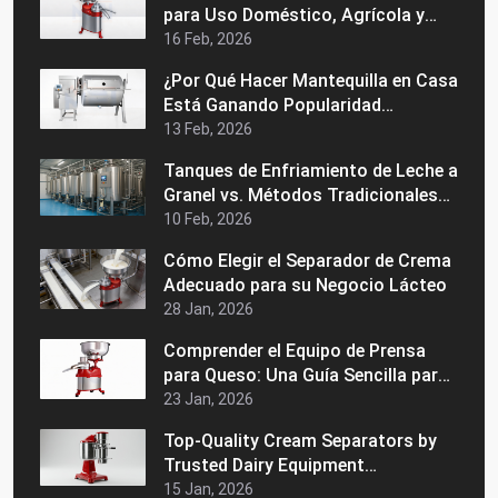
para Uso Doméstico, Agrícola y
Comercial
16 Feb, 2026
¿Por Qué Hacer Mantequilla en Casa
Está Ganando Popularidad
Nuevamente?
13 Feb, 2026
Tanques de Enfriamiento de Leche a
Granel vs. Métodos Tradicionales
de Almacenamiento: ¿Cuál es
10 Feb, 2026
Mejor?
Cómo Elegir el Separador de Crema
Adecuado para su Negocio Lácteo
28 Jan, 2026
Comprender el Equipo de Prensa
para Queso: Una Guía Sencilla para
Principiantes
23 Jan, 2026
Top-Quality Cream Separators by
Trusted Dairy Equipment
Manufacturers in India
15 Jan, 2026