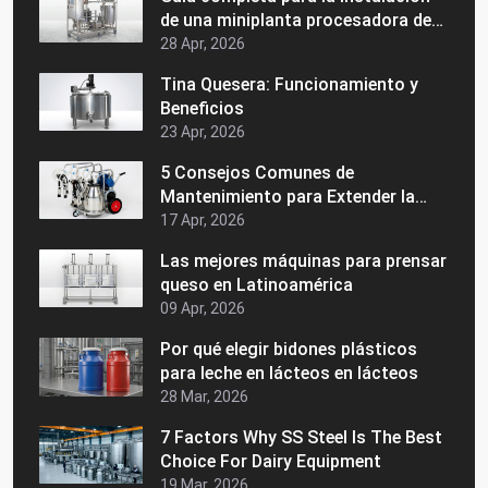
de una miniplanta procesadora de
lácteos
28 Apr, 2026
Tina Quesera: Funcionamiento y
Beneficios
23 Apr, 2026
5 Consejos Comunes de
Mantenimiento para Extender la
Vida de su Maquinaria Láctea
17 Apr, 2026
Las mejores máquinas para prensar
queso en Latinoamérica
09 Apr, 2026
Por qué elegir bidones plásticos
para leche en lácteos en lácteos
28 Mar, 2026
7 Factors Why SS Steel Is The Best
Choice For Dairy Equipment
19 Mar, 2026