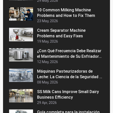
29 May, 2026
10 Common Milking Machine
Problems and How to Fix Them
23 May, 2026
Cream Separator Machine
Problems and Easy Fixes
19 May, 2026
¿Con Qué Frecuencia Debe Realizar
el Mantenimiento de Su Enfriador
de Leche a Granel?
12 May, 2026
Máquinas Pasteurizadoras de
Leche: La Ciencia de la Seguridad y
la Vida Útil
08 May, 2026
SS Milk Cans Improve Small Dairy
Business Efficiency
29 Apr, 2026
Guía completa para la instalación