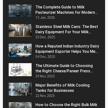
The Complete Guide to Milk
Pasteurizer Machines for Modern
Dairy Processing
13 Jan, 2026
Stainless Steel Milk Cans: The Best
Dairy Equipment For Your Milk
Handling Operations
23 Dec, 2025
How a Reputed Indian Industry Dairy
Equipment Exporter Helps You Meet
International Quality Standards
04 Dec, 2025
The Ultimate Guide to Choosing
the Right Cheese/Paneer Press
Machine for Home
29 Nov, 2025
Major Benefits of Milk Cooling
Tanks for Businesses
22 Nov, 2025
How to Choose the Right Bulk Milk