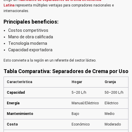
Latina
representa múltiples ventajas para compradores nacionales e
internacionales.
Principales beneficios:
Costos competitivos
Mano de obra calificada
Tecnología moderna
Capacidad exportadora
Esto convierte a la región en un referente del sector lácteo.
Tabla Comparativa: Separadores de Crema por Uso
Característica
Hogar
Granja
C
Capacidad
5–20 L/h
50–200 L/h
5
Energía
Manual/Eléctrico
Eléctrico
I
Mantenimiento
Bajo
Medio
A
Costo
Económico
Moderado
P